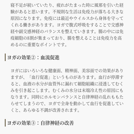
寝不足が続いていたり、疲れがたまった時に風邪を引いた経
験があると思います。不規則な生活は免疫力が落ちる大きな
原因になります。免疫には最近やウイルスから身体を守って
くれる働きがあります。ヨガで腹式呼吸をすることで交感神
経や副交感神経のバランスを整えていきます。腸の中には免
疫細胞の8割が集まっており、腸を整えることは免疫力を高
めるのに重要なポイントです。
ヨガの効果②：血流促進
ヨガにはいろいろな健康面、精神面、美容面での効果があり
ますが、「血行促進」というものがあります。血行が停滞す
ると、血液の水分が血管外に漏れて細胞組織に浸透してむく
みを引き起こします。むくみの水分は末端冷え性の原因にも
なります。同時にホルモンバランスと自律神経の乱れももた
らせてしまうので、ヨガで全身を動かして血行を促進してい
くと、あらゆる不調が改善されます。
ヨガの効果③：自律神経の改善