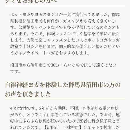
ジオをお探しの方へ
ホットヨガやヨガスタジオが一気に流行ってきました。群馬
県利根郡沼田市でも何件かヨガスタジオも増えてきていま
す。公民館やイベントなどでも多く提供しているスタジオも
あります。そこで、体験レッスンに行く基準を簡単にお伝え
します。大勢で楽しくレッスンしたい人はホットヨガやヨガ
教室で十分だと思います。個人的な身体と心と整えたいとい
う方はプライベートヨガをおすすめします。
沼田市から渋川市まで30分くらいなので決して遠くはない
です。
自律神経ヨガを体験した群馬県沼田市の方の
お声を頂きました
40代女性です。2年前から動悸、不眠、身体がだる重い症状
があり、とりあえず仕事をしている状態でした。ある時、運
転中にふらふら状態が続いていたので医者に行き様子見と言
われていたので、【沼田市 自律神経】とネットで検索した